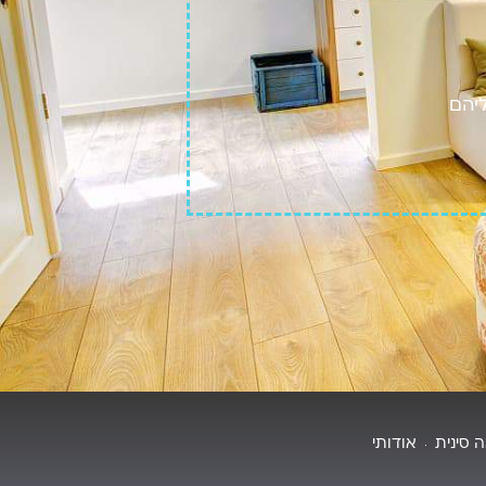
ליהם
 סינית
אודותי